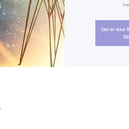
træ
Der er ikke f
Se
y