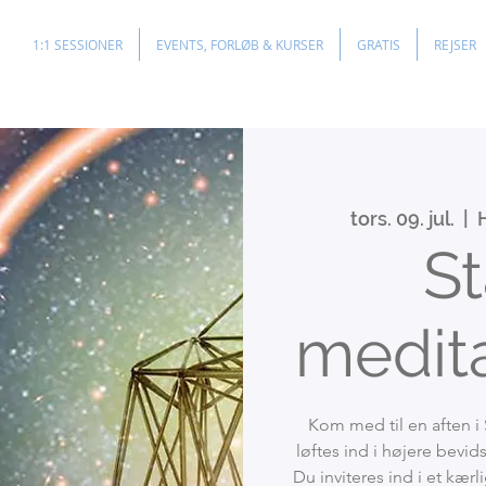
1:1 SESSIONER
EVENTS, FORLØB & KURSER
GRATIS
REJSER
tors. 09. jul.
  |  
St
medita
Kom med til en aften i 
løftes ind i højere bevi
Du inviteres ind i et kær