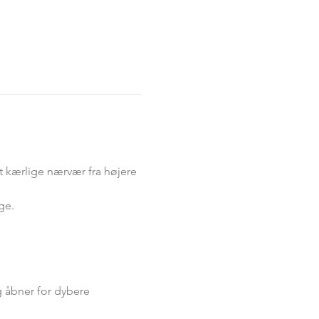
t kærlige nærvær fra højere 
ge.
g åbner for dybere 