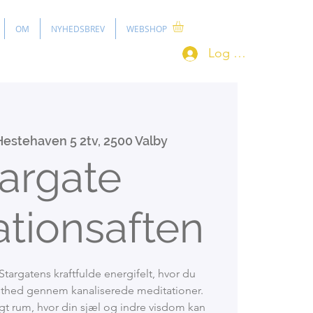
OM
NYHEDSBREV
WEBSHOP
Log ind
Hestehaven 5 2tv, 2500 Valby
argate
tionsaften
Stargatens kraftfulde energifelt, hvor du
dsthed gennem kanaliserede meditationer.
ligt rum, hvor din sjæl og indre visdom kan