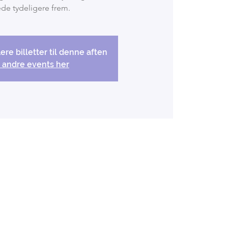
de tydeligere frem.
lere billetter til denne aften
 andre events her