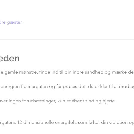
dre gæster
eden
ippe gamle mønstre, finde ind til din indre sandhed og mærke de
energien fra Stargaten og får præcis det, du er klar til at modta
øver ingen forudsætninger, kun et åbent sind og hjerte.
rgatens 12-dimensionelle energifelt, som løfter din vibration o