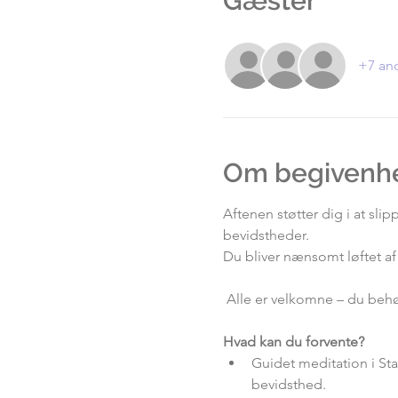
Gæster
+7 an
Om begivenh
Aftenen støtter dig i at sl
bevidstheder.
Du bliver nænsomt løftet af 
 Alle er velkomne – du beh
Hvad kan du forvente?
Guidet meditation i Sta
bevidsthed.