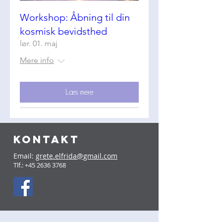
Workshop: Åbning til din
kosmisk bevidsthed
lør. 01. maj
Mere info
Læs mere
KONTAKT
Email:
grete.elfrida@gmail.com
Tlf.:
+45 2636 3768