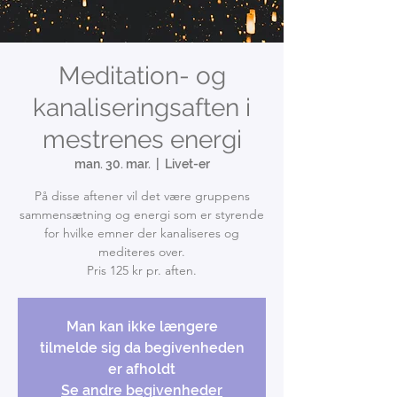
Meditation- og
kanaliseringsaften i
mestrenes energi
man. 30. mar.
  |  
Livet-er
På disse aftener vil det være gruppens
sammensætning og energi som er styrende
for hvilke emner der kanaliseres og
mediteres over.
Pris 125 kr pr. aften.
Man kan ikke længere
tilmelde sig da begivenheden
er afholdt
Se andre begivenheder