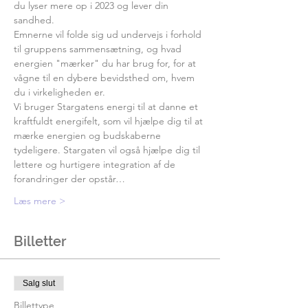
du lyser mere op i 2023 og lever din 
sandhed. 
Emnerne vil folde sig ud undervejs i forhold 
til gruppens sammensætning, og hvad 
energien "mærker" du har brug for, for at 
vågne til en dybere bevidsthed om, hvem 
du i virkeligheden er. 
Vi bruger Stargatens energi til at danne et 
kraftfuldt energifelt, som vil hjælpe dig til at 
mærke energien og budskaberne 
tydeligere. Stargaten vil også hjælpe dig til 
lettere og hurtigere integration af de 
forandringer der opstår…
Læs mere >
Billetter
Salg slut
Billettype