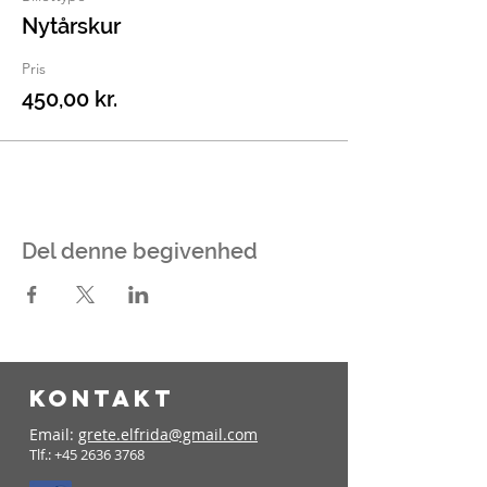
Nytårskur
Pris
450,00 kr.
Del denne begivenhed
KONTAKT
Email:
grete.elfrida@gmail.com
Tlf.:
+45 2636 3768