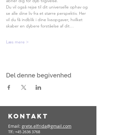
åbner dig for dyb tilgivelse.
Du vil også rejse til dit universelle ophav og 
se alle dine liv fra et større perspektiv. Her 
vil du få indblik i dine livsopgaver, hvilket 
skaber en dybere forståelse af dit…
Læs mere >
Del denne begivenhed
KONTAKT
Email:
grete.elfrida@gmail.com
Tlf.:
+45 2636 3768