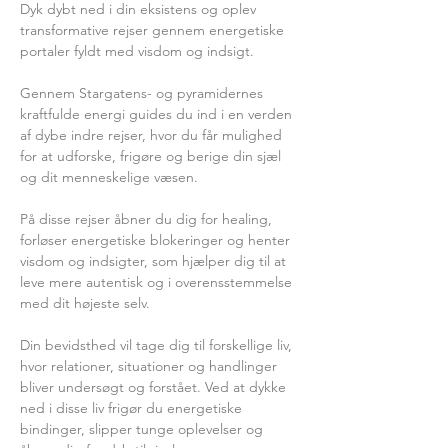
Dyk dybt ned i din eksistens og oplev 
transformative rejser gennem energetiske 
portaler fyldt med visdom og indsigt.
Gennem Stargatens- og pyramidernes 
kraftfulde energi guides du ind i en verden 
af dybe indre rejser, hvor du får mulighed 
for at udforske, frigøre og berige din sjæl 
og dit menneskelige væsen.
På disse rejser åbner du dig for healing, 
forløser energetiske blokeringer og henter 
visdom og indsigter, som hjælper dig til at 
leve mere autentisk og i overensstemmelse 
med dit højeste selv.
Din bevidsthed vil tage dig til forskellige liv, 
hvor relationer, situationer og handlinger 
bliver undersøgt og forstået. Ved at dykke 
ned i disse liv frigør du energetiske 
bindinger, slipper tunge oplevelser og 