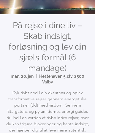
På rejse i dine liv –
Skab indsigt,
forløsning og lev din
sjæls formål (6
mandage)
man. 20. jan.
  |  
Hestehaven 5 2tv, 2500
Valby
Dyk dybt ned i din eksistens og oplev
transformative rejser gennem energetiske
portaler fyldt med visdom. Gennem
Stargatens og pyramidernes energi guides
du ind i en verden af dybe indre rejser, hvor
du kan frigøre blokeringer og hente indsigt,
der hjælper dig til at leve mere autentisk.