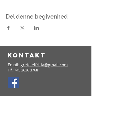
Del denne begivenhed
KONTAKT
Email:
grete.elfrida@gmail.com
Tlf.:
+45 2636 3768