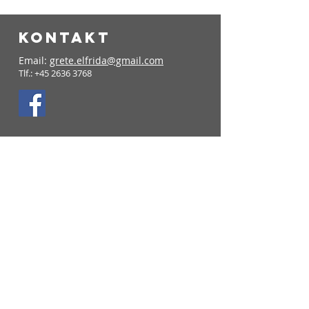
KONTAKT
Email:
grete.elfrida@gmail.com
Tlf.:
+45 2636 3768