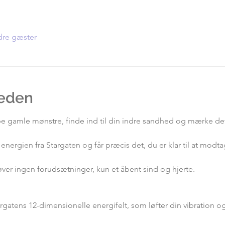
dre gæster
eden
ippe gamle mønstre, finde ind til din indre sandhed og mærke de
energien fra Stargaten og får præcis det, du er klar til at modta
øver ingen forudsætninger, kun et åbent sind og hjerte.
rgatens 12-dimensionelle energifelt, som løfter din vibration o