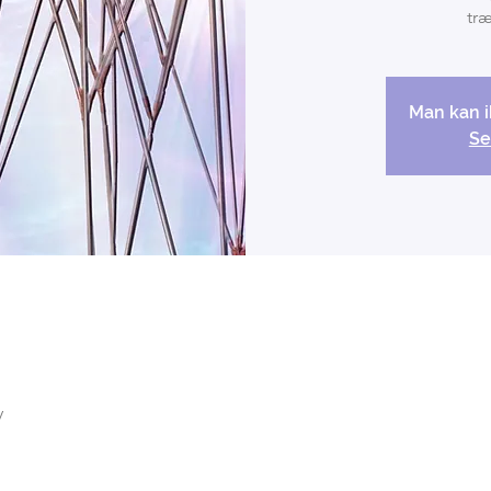
træ
Man kan i
Se
y