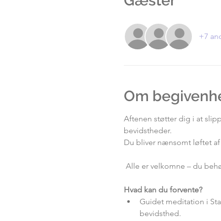
Gæster
+7 an
Om begivenh
Aftenen støtter dig i at sl
bevidstheder.
Du bliver nænsomt løftet af 
 Alle er velkomne – du beh
Hvad kan du forvente?
Guidet meditation i Sta
bevidsthed.