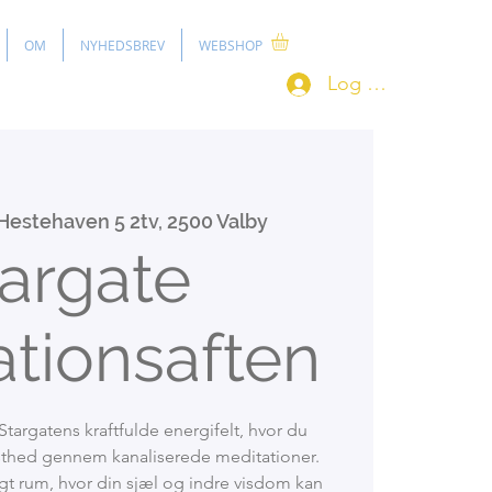
OM
NYHEDSBREV
WEBSHOP
Log ind
Hestehaven 5 2tv, 2500 Valby
argate
tionsaften
Stargatens kraftfulde energifelt, hvor du
dsthed gennem kanaliserede meditationer.
ligt rum, hvor din sjæl og indre visdom kan