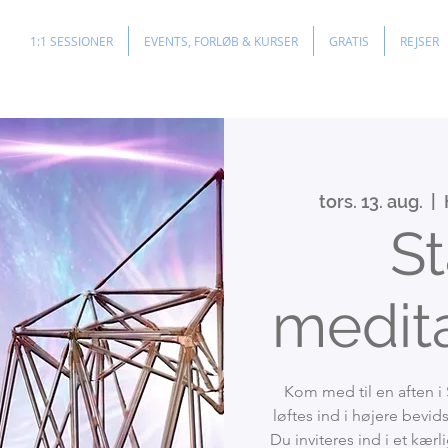
1:1 SESSIONER
EVENTS, FORLØB & KURSER
GRATIS
REJSER
tors. 13. aug.
  |  
St
medita
Kom med til en aften i 
løftes ind i højere bevi
Du inviteres ind i et kær