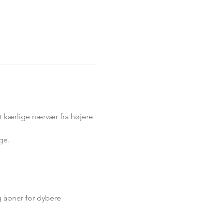
t kærlige nærvær fra højere 
ge.
g åbner for dybere 