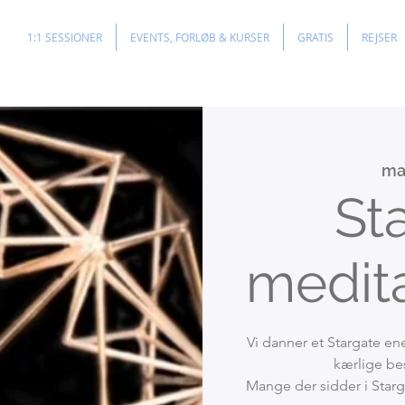
1:1 SESSIONER
EVENTS, FORLØB & KURSER
GRATIS
REJSER
man
St
medita
Vi danner et Stargate en
kærlige be
Mange der sidder i Starga