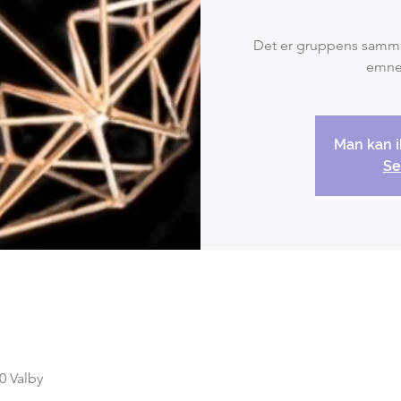
Det er gruppens sammen
emner
Man kan i
Se
0 Valby