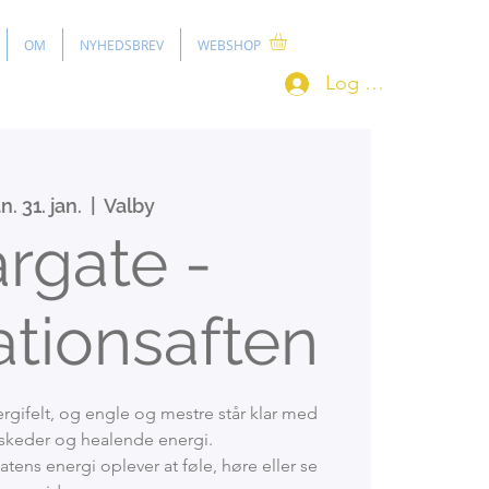
OM
NYHEDSBREV
WEBSHOP
Log ind
. 31. jan.
  |  
Valby
argate -
tionsaften
ergifelt, og engle og mestre står klar med
skeder og healende energi.
tens energi oplever at føle, høre eller se