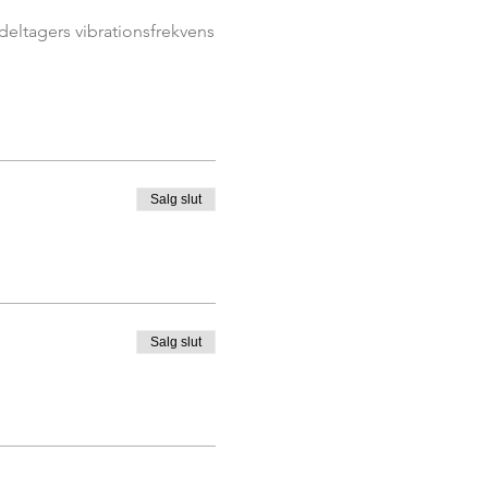
eltagers vibrationsfrekvens
en voksende åndelig
Salg slut
Salg slut
 tilmelding