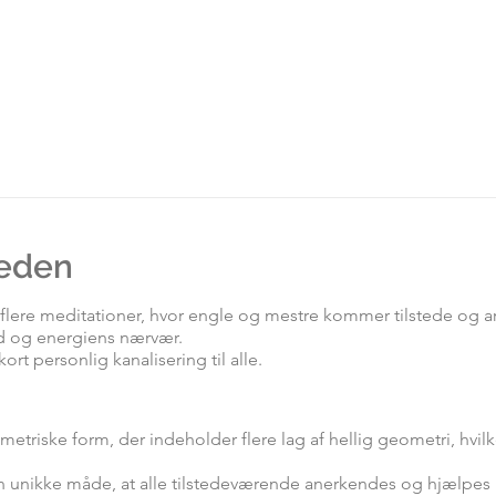
eden
er flere meditationer, hvor engle og mestre kommer tilstede og a
rd og energiens nærvær.
ort personlig kanalisering til alle.
etriske form, der indeholder flere lag af hellig geometri, hvilk
en unikke måde, at alle tilstedeværende anerkendes og hjælpes