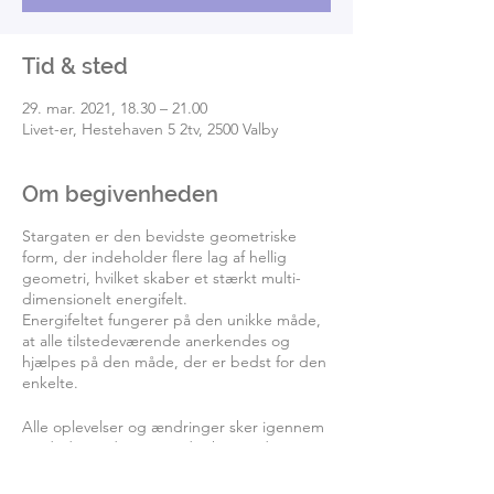
Tid & sted
29. mar. 2021, 18.30 – 21.00
Livet-er, Hestehaven 5 2tv, 2500 Valby
Om begivenheden
Stargaten er den bevidste geometriske
form, der indeholder flere lag af hellig
geometri, hvilket skaber et stærkt multi-
dimensionelt energifelt.
Energifeltet fungerer på den unikke måde,
at alle tilstedeværende anerkendes og
hjælpes på den måde, der er bedst for den
enkelte.
Alle oplevelser og ændringer sker igennem
guidede meditationer, der hæver den
enkelte deltagers vibrationsfrekvens.
Sovende dele af de flerdimensionelle DNA-