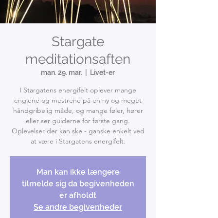
Stargate
meditationsaften
man. 29. mar.
  |  
Livet-er
I Stargatens energifelt oplever mange
englene og mestrene på en ny og meget
håndgribelig måde, og mange føler, hører
eller ser guiderne for første gang.
Oplevelser der kan ske - ganske enkelt ved
at være i Stargatens energifelt.
Man kan ikke længere
tilmelde sig da begivenheden
er afholdt
Se andre begivenheder