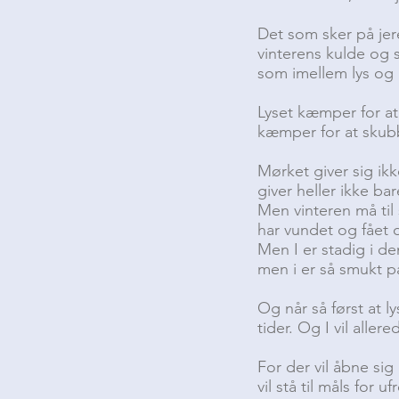
Det som sker på jer
vinterens kulde og
som imellem lys og
Lyset kæmper for at
kæmper for at skub
Mørket giver sig ik
giver heller ikke ba
Men vinteren må til
har vundet og fået o
Men I er stadig i den
men i er så smukt på
Og når så først at
tider. Og I vil alle
For der vil åbne si
vil stå til måls for 