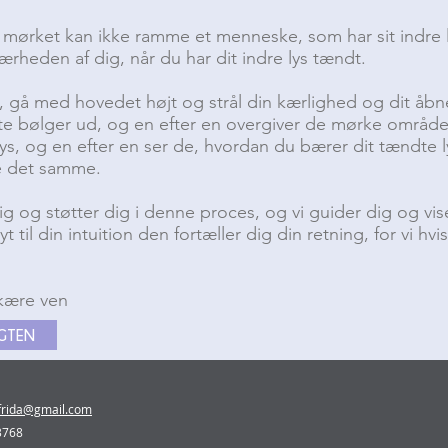
 mørket kan ikke ramme et menneske, som har sit indre 
rheden af dig, når du har dit indre lys tændt.
 gå med hovedet højt og strål din kærlighed og dit åbne
 bølger ud, og en efter en overgiver de mørke områder 
ys, og en efter en ser de, hvordan du bærer dit tændte 
e det samme.
ig og støtter dig i denne proces, og vi guider dig og vis
t til din intuition den fortæller dig din retning, for vi hvi
kære ven
IGTEN
lfrida@gmail.com
 3768