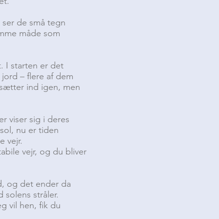
et.
 ser de små tegn
 samme måde som
 I starten er det
jord – flere af dem
e sætter ind igen, men
r viser sig i deres
sol, nu er tiden
 vejr.
bile vejr, og du bliver
ad, og det ender da
 solens stråler.
 vil hen, fik du