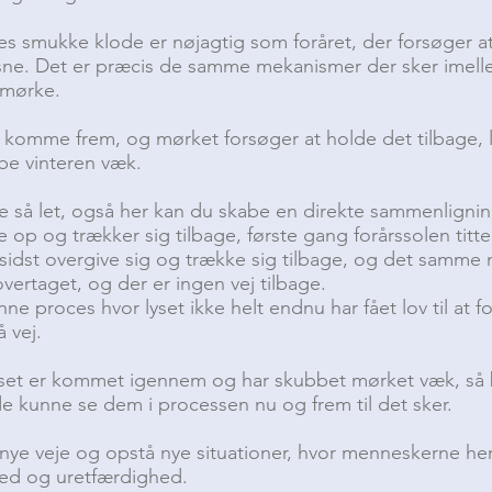
es smukke klode er nøjagtig som foråret, der forsøger 
 sne. Det er præcis de samme mekanismer der sker imel
 mørke.
 komme frem, og mørket forsøger at holde det tilbage, 
be vinteren væk.
ke så let, også her kan du skabe en direkte sammenligni
re op og trækker sig tilbage, første gang forårssolen titte
 sidst overgive sig og trække sig tilbage, og det samme 
vertaget, og der er ingen vej tilbage.
ne proces hvor lyset ikke helt endnu har fået lov til at fol
 vej.
 lyset er kommet igennem og har skubbet mørket væk, så
rede kunne se dem i processen nu og frem til det sker.
g nye veje og opstå nye situationer, hvor menneskerne he
ufred og uretfærdighed.