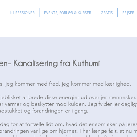
1:1 SESSIONER
EVENTS, FORLØB & KURSER
GRATIS
REJSER
sen- Kanalisering fra Kuthumi
s, jeg kommer med fred, jeg kommer med kærlighed.
jeblikket at brede disse energier ud over jer menneske
r varmer og beskytter mod kulden. Jeg fylder jer dagli
 udstukket og forandringen er i gang.
 dag for at fortælle lidt om, hvad det er som sker på jer
 forandringen var lige om hjørnet. I har længe følt, at nu 