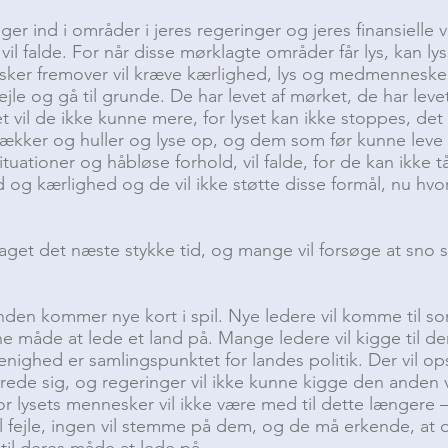
r ind i områder i jeres regeringer og jeres finansielle v
l falde. For når disse mørklagte områder får lys, kan lys
er fremover vil kræve kærlighed, lys og medmenneskeli
jle og gå til grunde. De har levet af mørket, de har le
et vil de ikke kunne mere, for lyset kan ikke stoppes, de
ækker og huller og lyse op, og dem som før kunne leve 
uationer og håbløse forhold, vil falde, for de kan ikke t
d og kærlighed og de vil ikke støtte disse formål, nu hv
aget det næste stykke tid, og mange vil forsøge at sno
den kommer nye kort i spil. Nye ledere vil komme til so
e måde at lede et land på. Mange ledere vil kigge til de
enighed er samlingspunktet for landes politik. Der vil 
brede sig, og regeringer vil ikke kunne kigge den anden
 for lysets mennesker vil ikke være med til dette længere
l fejle, ingen vil stemme på dem, og de må erkende, at d
til deres måde at lede på.