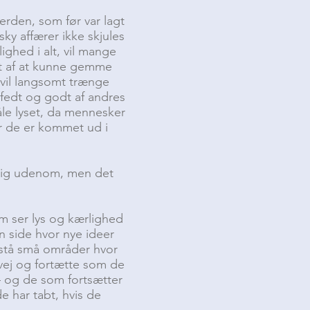
erden, som før var lagt
sky affærer ikke skjules
ghed i alt, vil mange
vet af at kunne gemme
t vil langsomt trænge
fedt og godt af andres
åle lyset, da mennesker
or de er kommet ud i
 sig udenom, men det
m ser lys og kærlighed
n side hvor nye ideer
opstå små områder hvor
 vej og fortætte som de
 – og de som fortsætter
e har tabt, hvis de