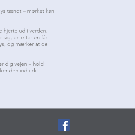
lys tændt – mørket kan
 hjerte ud i verden.
sig, en efter en får
lys, og mærker at de
er dig vejen – hold
sker den ind i dit