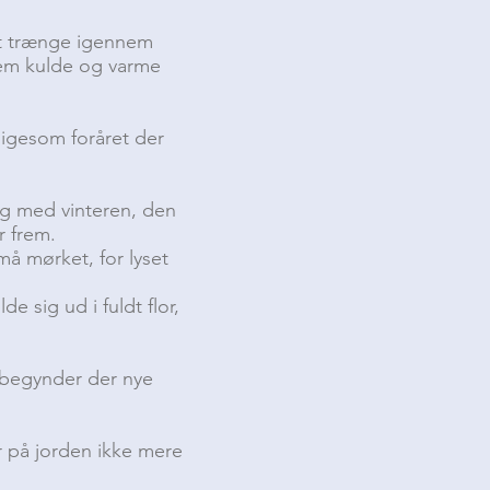
at trænge igennem
lem kulde og varme
ligesom foråret der
ng med vinteren, den
r frem.
må mørket, for lyset
de sig ud i fuldt flor,
 begynder der nye
r på jorden ikke mere