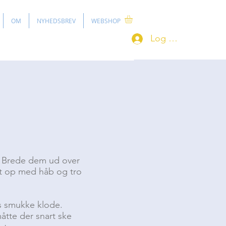
OM
NYHEDSBREV
WEBSHOP
Log ind
r. Brede dem ud over
gt op med håb og tro
es smukke klode.
måtte der snart ske