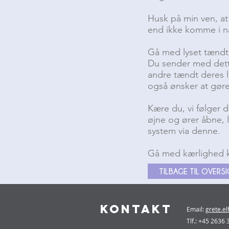
Husk på min ven, at
end ikke komme i næ
Gå med lyset tændt,
Du sender med dette
andre tændt deres l
også ønsker at gør
Kære du, vi følger d
øjne og ører åbne, ly
system via denne.
Gå med kærlighed 
TILBAGE TIL OVERS
KONTAKT
Email:
grete.e
Tlf.: +45 2636