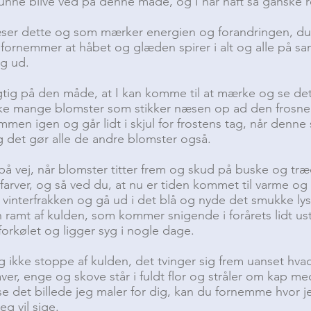
kunne blive ved på denne måde, og I har haft så ganske r
ser dette og som mærker energien og forandringen, du
 fornemmer at håbet og glæden spirer i alt og alle på
ig ud.
gtig på den måde, at I kan komme til at mærke og se det.
ke mange blomster som stikker næsen op ad den frosne 
sammen igen og går lidt i skjul for frostens tag, når denn
 det gør alle de andre blomster også.
 på vej, når blomster titter frem og skud på buske og træe
arver, og så ved du, at nu er tiden kommet til varme og 
 vinterfrakken og gå ud i det blå og nyde det smukke lyse
 ramt af kulden, som kommer snigende i forårets lidt usta
orkølet og ligger syg i nogle dage.
ig ikke stoppe af kulden, det tvinger sig frem uanset hv
ver, enge og skove står i fuldt flor og stråler om kap med
e det billede jeg maler for dig, kan du fornemme hvor jeg
eg vil sige.