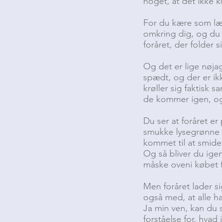
noget, at det ikke 
For du kære som læ
omkring dig, og du
foråret, der folder s
Og det er lige nøja
spædt, og der er ik
krøller sig faktisk 
de kommer igen, og
Du ser at foråret er
smukke lysegrønne f
kommet til at smide
Og så bliver du igen
måske oveni købet f
Men foråret lader s
også med, at alle ha
Ja min ven, kan du s
forståelse for, hvad j