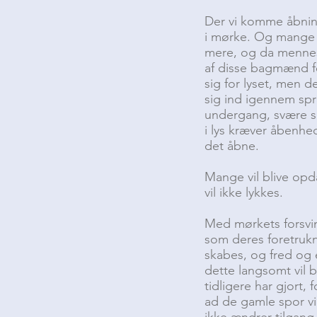
Der vi komme åbninge
i mørke. Og mange vi
mere, og da mennesk
af disse bagmænd fe
sig for lyset, men d
sig ind igennem spr
undergang, svære sit
i lys kræver åbenhe
det åbne.
Mange vil blive opd
vil ikke lykkes.
Med mørkets forsvin
som deres foretrukn
skabes, og fred og 
dette langsomt vil 
tidligere har gjort,
ad de gamle spor vi
ikke ændrer tilgang 