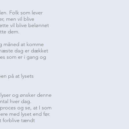
den. Folk som lever
r, men vil blive
tte vil blive belønnet
øtte dem.
lang måned at komme
g næste dag er dækket
ces som er i gang og
oen på at lysets
 lyser og ønsker denne
antal hver dag.
 proces og se, at I som
ere med lyset end før.
t forblive tændt