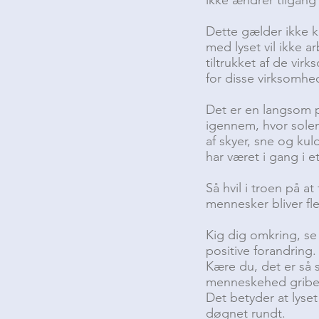
Dette gælder ikke k
med lyset vil ikke a
tiltrukket af de vir
for disse virksomhe
Det er en langsom 
igennem, hvor solen
af skyer, sne og ku
har været i gang i et
Så hvil i troen på at
mennesker bliver fle
Kig dig omkring, se
positive forandring. 
Kære du, det er så s
menneskehed griber 
Det betyder at lyset
døgnet rundt.