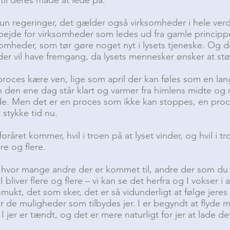
un regeringer, det gælder også virksomheder i hele ver
rbejde for virksomheder som ledes ud fra gamle princippe
ksomheder, som tør gøre noget nyt i lysets tjeneske. Og de
der vil have fremgang, da lysets mennesker ønsker at st
proces kære ven, lige som april der kan føles som en 
 den ene dag står klart og varmer fra himlens midte o
lde. Men det er en proces som ikke kan stoppes, en pro
 stykke tid nu.
 foråret kommer, hvil i troen på at lyset vinder, og hvil i tr
re og flere.
 hvor mange andre der er kommet til, andre der som du
I bliver flere og flere – vi kan se det herfra og I vokser i 
mukt, det som sker, det er så vidunderligt at følge jeres
de muligheder som tilbydes jer. I er begyndt at flyde m
 I jer er tændt, og det er mere naturligt for jer at lade de