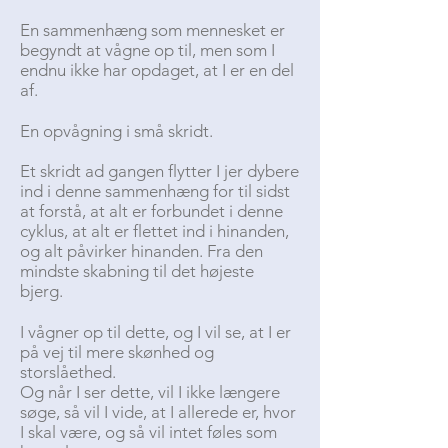
En sammenhæng som mennesket er
begyndt at vågne op til, men som I
endnu ikke har opdaget, at I er en del
af.
En opvågning i små skridt.
Et skridt ad gangen flytter I jer dybere
ind i denne sammenhæng for til sidst
at forstå, at alt er forbundet i denne
cyklus, at alt er flettet ind i hinanden,
og alt påvirker hinanden. Fra den
mindste skabning til det højeste
bjerg.
I vågner op til dette, og I vil se, at I er
på vej til mere skønhed og
storslåethed.
Og når I ser dette, vil I ikke længere
søge, så vil I vide, at I allerede er, hvor
I skal være, og så vil intet føles som