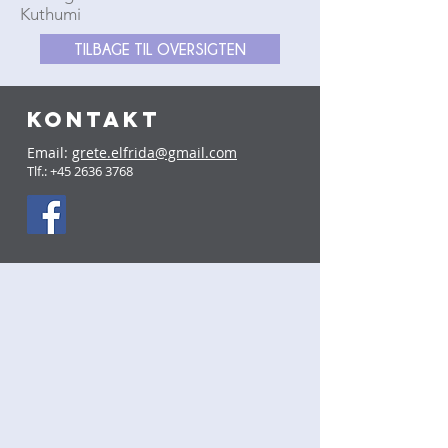
Kuthumi
TILBAGE TIL OVERSIGTEN
KONTAKT
Email:
grete.elfrida@gmail.com
Tlf.:
+45 2636 3768