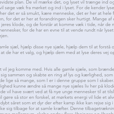
vidste plan. De vil mærke det, og lyset vil trænge ind og
 vil søge væk fra mørket og ind i lyset. For de kender lys
her det er så smukt, kære menneske, det er her at hele fo
en, for det er her at forandringen sker hurtigt. Mange af
eres klode, og de forstår at komme væk i tide, når de 
ennesker, for de har en evne til at vende rundt når lyset
ejen.
mle sjæl, hjælp disse nye sjæle, hjælp dem til at forstå
, at de har et valg, og hjælp dem med at lyse deres vej 
 vil jeg komme med. Hvis alle gamle sjæle, som brænder 
tte sig sammen og skabte en ring af lys og kærlighed, so
edde lige så mange, som I er i denne gruppe som I skaber. 
rlighed kunne ændre så mange nye sjæles liv her på klod
de vil have svært ved at få nye unge mennesker til at tils
l gøre så stor en forskel, at mørkets energi vil lide et alv
dybt såret som et dyr der efter kamp ikke kan rejse sig i 
ække sig tilbage for at samle kræfter. Denne tilbagetræknin
 jævne mellemrum, skabe endnu flere åbninger og åbenb