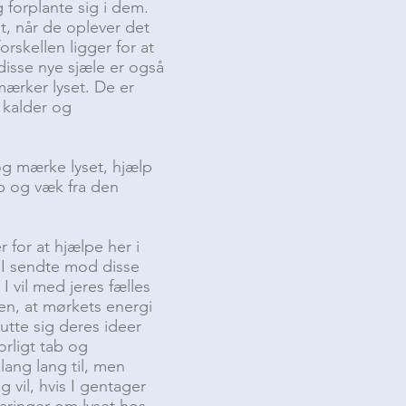
 forplante sig i dem.
et, når de oplever det
rskellen ligger for at
 disse nye sjæle er også
mærker lyset. De er
 kalder og
 og mærke lyset, hjælp
op og væk fra den
for at hjælpe her i
m I sendte mod disse
I vil med jeres fælles
en, at mørkets energi
lutte sig deres ideer
orligt tab og
lang lang til, men
g vil, hvis I gentager
aringer om lyset hos