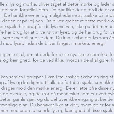
llem lys og mørke, bliver taget af dette mørke og lader 
det som fortælles dem. De gør ikke dette fordi de er o
er. De har ikke evnen og mulighederne at trække på, indsig
r kloden er på vej hen. De bliver grebet af dette mørke 
isse sjæle har brug for dit lys min ven, ikke på det menn
De har brug for at blive rørt af lyset, og de har brug for 
, være med til at give dem. Du kan skabe det lys som åb
 mod lyset, inden de bliver fanget i mørkets energi.
 gamle sjæl, om at bede for disse nye sjæle som ikke fo
 og kærlighed, for de ved ikke, hvordan de skal gøre, h
kan samles i grupper, I kan i fællesskab skabe en ring af
 af lys og kærlighed til alle de fortabte sjæle, som ikke
rages mod den mørke energi. De er lette ofre disse ny
de og overtale, og de tror på mennesker som er overbe
ette, gamle sjæl, og du behøver ikke engang at kende d
sonlige plan. Du behøver ikke at vide, hvem de er for 
mmen med andre at sende lys og kærlighed til disse sjæle