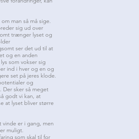
itive forandringer, kan
en om man så må sige.
breder sig ud over
omt trænger lyset og
lder
omt ser det ud til at
ndet og en anden
 lys som vokser sig
er ind i hver og en og
ere set på jeres klode.
potentialer og
ik. Der sker så meget
å godt vi kan, at
e at lyset bliver større
t vinde er i gang, men
 er muligt.
ring som skal til for