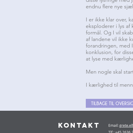
endnu flere nye sjæ
I er ikke klar over, 
eksploderer i lys 
formål. Og I vil ska
af landene vil ikke k
forandringen, med I
konklusion, for diss
at lyse med kærli
Men nogle skal start
I kærlighed til men
TILBAGE TIL OVERSI
KONTAKT
Email:
grete.e
Tlf.: +45 2636