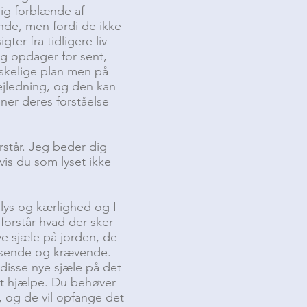
sig forblænde af
nde, men fordi de ikke
ter fra tidligere liv
og opdager for sent,
eskelige plan men på
vejledning, og den kan
ner deres forståelse
rstår. Jeg beder dig
vis du som lyset ikke
 lys og kærlighed og I
 forstår hvad der sker
e sjæle på jorden, de
visende og krævende.
isse nye sjæle på det
at hjælpe. Du behøver
, og de vil opfange det