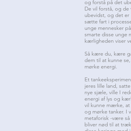
og forstå på det ube
De vil forstå, og de
ubevidst, og det er 
sætte fart i process
unge mennesker på j
smarte disse unge m
kærligheden viser v
Så kære du, kære ga
dem til at kunne se
mørke energi.
Et tankeeksperiment
jeres lille land, sa
nye sjæle, ville I r
energi af lys og kæ
vil kunne mærke, at 
og mørke tanker. I vi
metaforisk -være så 
bliver nød til at tr
disse lysringe med