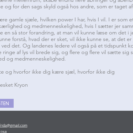
le og for den sags skyld også hos andre, som er taget a
kære gamle sjæle, hvilken power I har, hvis I vil. I er som e
af kærlighed og medmenneskelighed, hvis I sætter jer 
be en så stor forandring, at man vil kunne læse om det i 
unne forstå, hvad der er sket, vil ikke kunne se, at det er
 ved det. Og landenes ledere vil også på et tidspunkt k
e ringe af lys vil brede sig, og flere og flere vil sætte 
ghed og medmenneskelighed.
e og hvorfor ikke dig kære sjæl, hvorfor ikke dig
nesket Kryon
GTEN
lfrida@gmail.com
 3768