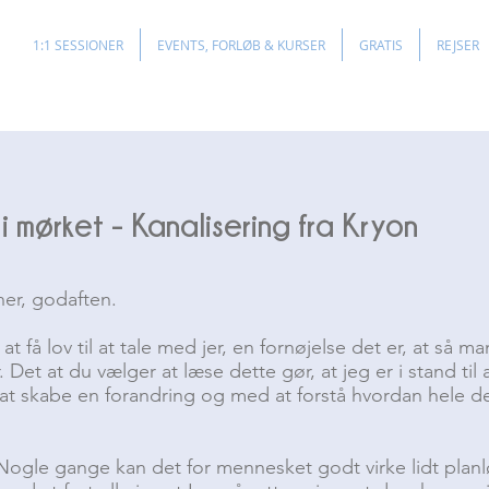
1:1 SESSIONER
EVENTS, FORLØB & KURSER
GRATIS
REJSER
 i mørket - Kanalisering fra Kryon
er, godaften.
at få lov til at tale med jer, en fornøjelse det er, at så 
Det at du vælger at læse dette gør, at jeg er i stand til a
t skabe en forandring og med at forstå hvordan hele de
 Nogle gange kan det for mennesket godt virke lidt planl