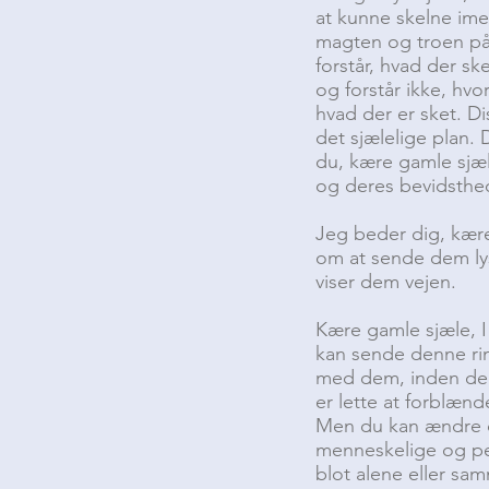
at kunne skelne ime
magten og troen på 
forstår, hvad der sk
og forstår ikke, hvo
hvad der er sket. D
det sjælelige plan. 
du, kære gamle sjæl
og deres bevidsthed
Jeg beder dig, kære
om at sende dem lys
viser dem vejen.
Kære gamle sjæle, I 
kan sende denne ring
med dem, inden de d
er lette at forblæn
Men du kan ændre d
menneskelige og per
blot alene eller sa