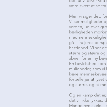
det, at vi bliver ved
være svært at se fra
Men vi siger det, fo
Vi ser muligheder og
verden, ud over gr
kærligheden mørket
medmenneskelighed, 
gå – fra jeres persp
hastighed. Vi ser de
større og større og
åbner for en ny bev
En bevidsthed som e
muligheder, som vi h
kære menneskevæsener
fortælle jer at lyset
og større, og at mø
Og en kamp det er, 
det vil ikke lykkes, d
Mange nye sjæle, som