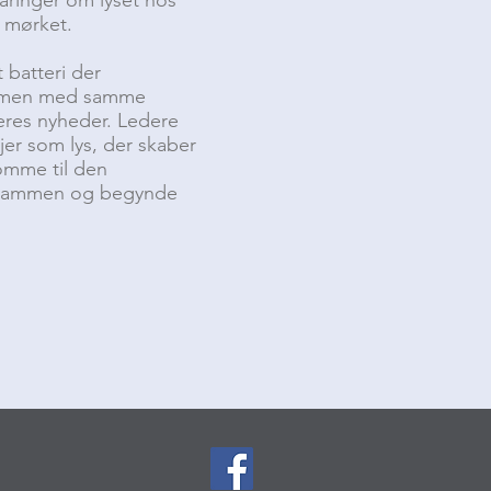
f mørket.
t batteri der
sammen med samme
jeres nyheder. Ledere
 jer som lys, der skaber
omme til den
sig sammen og begynde