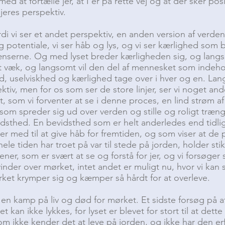
 med at fortælle jer, at I er på rette vej og at der sker pos
 jeres perspektiv.
rdi vi ser et andet perspektiv, en anden version af verd
 potentiale, vi ser håb og lys, og vi ser kærlighed som 
ænserne. Og med lyset breder kærligheden sig, og langs
 væk, og langsomt vil den del af mennesket som indeho
uselviskhed og kærlighed tage over i hver og en. Langs
ektiv, men for os som ser de store linjer, ser vi noget a
t, som vi forventer at se i denne proces, en lind strøm af
 som spreder sig ud over verden og stille og roligt træng
idsthed. En bevidsthed som er helt anderledes end tidlig
r med til at give håb for fremtiden, og som viser at de 
ele tiden har troet på var til stede på jorden, holder st
, som er svært at se og forstå for jer, og vi forsøger s
 vinder over mørket, intet andet er muligt nu, hvor vi kan s
rket krymper sig og kæmper så hårdt for at overleve.
en kamp på liv og død for mørket. Et sidste forsøg på a
et kan ikke lykkes, for lyset er blevet for stort til at dette
 ikke kender det at leve på jorden, og ikke har den erfa