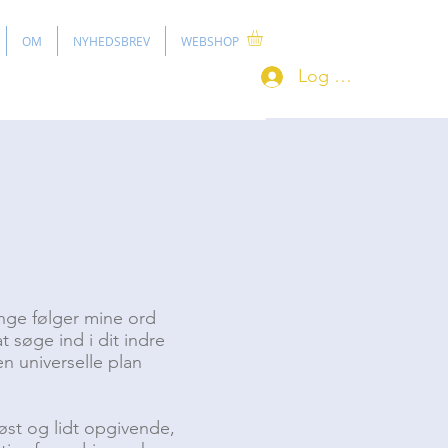
OM
NYHEDSBREV
WEBSHOP
Log ind
mange følger mine ord
t søge ind i dit indre
n universelle plan
øst og lidt opgivende,