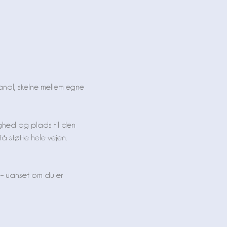
 kanal, skelne mellem egne
yghed og plads til den
å støtte hele vejen.
 – uanset om du er