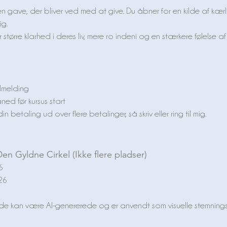
en gave, der bliver ved med at give. Du åbner for en kilde af kærl
ig.
større klarhed i deres liv, mere ro indeni og en stærkere følelse 
lmelding
ed før kursus start
 betaling ud over flere betalinger, så skriv eller ring til mig.
Den Gyldne Cirkel
(Ikke flere pladser)
 ​
26
side kan være AI-genererede og er anvendt som visuelle stemnings