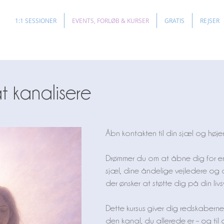
1:1 SESSIONER
EVENTS, FORLØB & KURSER
GRATIS
REJSER
at kanalisere
Åbn kontakten til din sjæl og høje
Drømmer du om at åbne dig for en 
sjæl, dine åndelige vejledere og 
der ønsker at støtte dig på din livs
Dette kursus giver dig redskaberne
den kanal, du allerede er – og ti