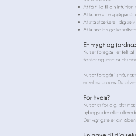
At få tillid til din intui
At kunne stille spørgsmå
At stå stærkere i dig selv o
At kunne bruge kanaliser
Et trygt og jordnær
Kurset foregår i et felt a
tanker og rene budskaber
Kurset foregår i små, næ
enkeltes proces. Du blive
For hvem?
Kurset er for dig, der m
nybegynder eller allered
Det vigtigste er din åbenh
En gave til dig selv