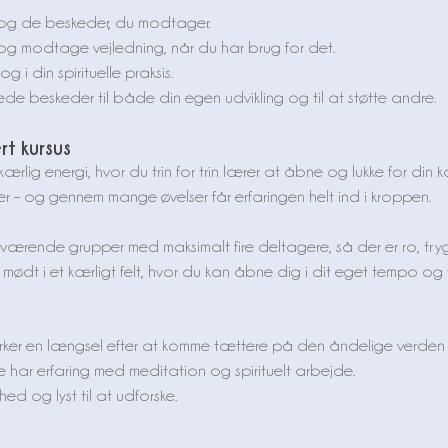
tion og de beskeder, du modtager.
l og modtage vejledning, når du har brug for det.
g i din spirituelle praksis.
ede beskeder til både din egen udvikling og til at støtte andre.
t kursus
f kærlig energi, hvor du trin for trin lærer at åbne og lukke for din
 – og gennem mange øvelser får erfaringen helt ind i kroppen.
rværende grupper med maksimalt fire deltagere, så der er ro, tr
r mødt i et kærligt felt, hvor du kan åbne dig i dit eget tempo og f
ærker en længsel efter at komme tættere på den åndelige verden
e har erfaring med meditation og spirituelt arbejde.
ed og lyst til at udforske.