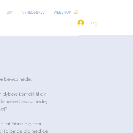
OM
NYHEDSBREV
WEBSHOP
Log ind
re bevidstheder.
dybere kontakt til din
de højere bevidstheder,
vej?
 til at åbne dig som
l at forbinde dig med de