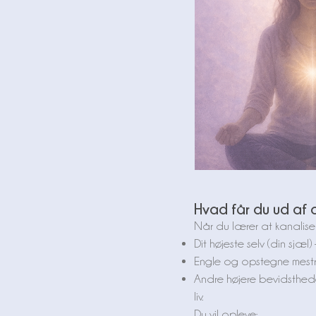
Hvad får du ud af 
Når du lærer at kanalise
Dit højeste selv (din sjæl)
Engle og opstegne mestr
Andre højere bevidstheder
liv.
Du vil opleve: