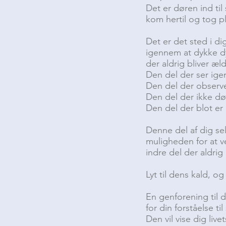
Det er døren ind til
kom hertil og tog p
Det er det sted i di
igennem at dykke dyb
der aldrig bliver æ
Den del der ser ige
Den del der observer
Den del der ikke dø
Den del der blot er
Denne del af dig sel
muligheden for at ve
indre del der aldri
Lyt til dens kald, o
En genforening til d
for din forståelse 
Den vil vise dig li