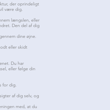
ktur, der oprindeligt
vil være dig.
ennem længslen, eller
ndret. Den del af dig
 igennem dine øjne.
dt eller skidt
renet. Du har
el, eller følge din
s for dig.
igter af dig selv, og
meningen med, at du