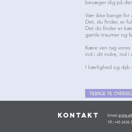
bevæger dig på den
Vær ikke bange for a
Det, du finder, er f
Det du finder er kæ
gamle traumer og fø
Kære ven tag vores 
ind i dit indre, ind i 
I kærlighed og dyb
TILBAGE TIL OVERSI
KONTAKT
Email:
grete.e
Tlf.: +45 2636