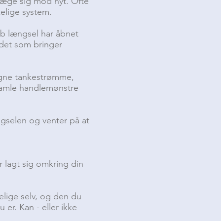
væge sig mod nyt. Ofte
kelige system.
yb længsel har åbnet
det som bringer
tagne tankestrømme,
 gamle handlemønstre
gselen og venter på at
r lagt sig omkring din
elige selv, og den du
u er. Kan - eller ikke