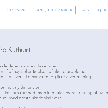
1:1 SESSIONER
EVENTS, FORLØB & KURSER
GRATIS
REJSER
fra Kuthumi
 det føler mange i disse tider.
m af afmagt eller følelsen af uløste problemer
 af at livet ikke har værdi og ikke giver mening
 en helt ny dimension.
 ikke som tomhed, men kan føles mere i retning af uvishe
e af, hvad næste skridt skal være.