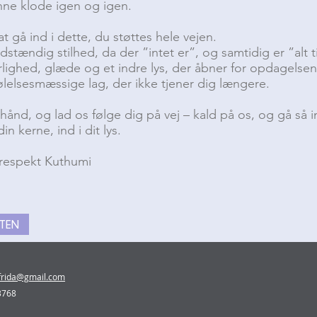
ne klode igen og igen.
t gå ind i dette, du støttes hele vejen.
uldstændig stilhed, da der ”intet er”, og samtidig er ”alt t
rlighed, glæde og et indre lys, der åbner for opdagelsen
lelsesmæssige lag, der ikke tjener dig længere.
hånd, og lad os følge dig på vej – kald på os, og gå så
din kerne, ind i dit lys.
 respekt Kuthumi
GTEN
lfrida@gmail.com
 3768