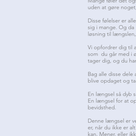
Mange føler det og
uden at gøre noget,
Disse følelser er a
sig i mange. Og da
løsning til længsle
Vi opfordrer dig ti
som du går med i øj
tager dig, og du han
Bag alle disse dele
blive opdaget og t
En længsel så dyb 
En længsel for at op
bevidsthed.
Denne længsel er ve
er, når du ikke er al
kan, Mener, eller i