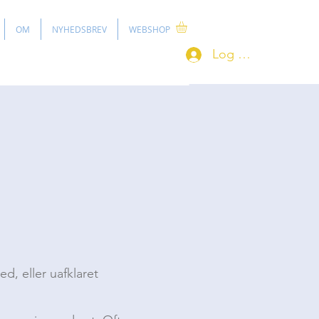
OM
NYHEDSBREV
WEBSHOP
Log ind
d, eller uafklaret