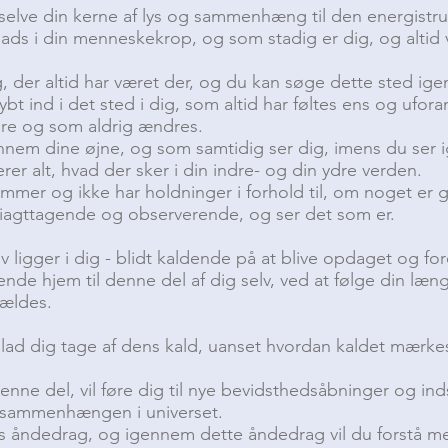
 selve din kerne af lys og sammenhæng til den energistru
lads i din menneskekrop, og som stadig er dig, og altid 
g, der altid har været der, og du kan søge dette sted ig
t ind i det sted i dig, som altid har føltes ens og ufora
ldre og som aldrig ændres.
nnem dine øjne, og som samtidig ser dig, imens du ser
er alt, hvad der sker i din indre- og din ydre verden.
mmer og ikke har holdninger i forhold til, om noget er go
 iagttagende og observerende, og ser det som er.
v ligger i dig - blidt kaldende på at blive opdaget og fo
nde hjem til denne del af dig selv, ved at følge din længs
g ældes.
g lad dig tage af dens kald, uanset hvordan kaldet mærke
enne del, vil føre dig til nye bevidsthedsåbninger og inds
til sammenhængen i universet.
vets åndedrag, og igennem dette åndedrag vil du forstå 