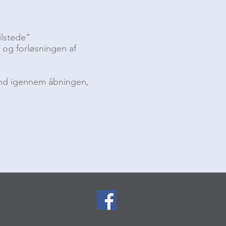
ilstede”
 og forløsningen af
 ind igennem åbningen,