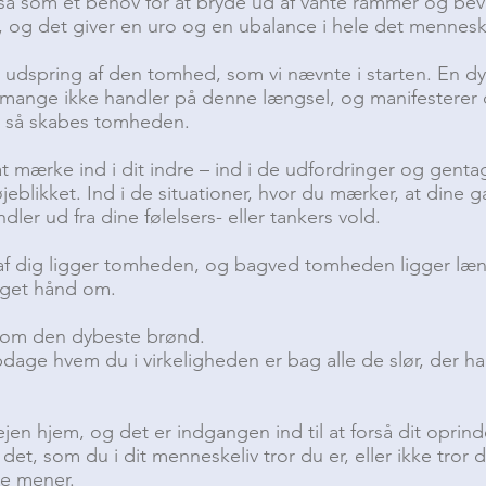
så som et behov for at bryde ud af vante rammer og be
 og det giver en uro og en ubalance i hele det mennes
lle udspring af den tomhed, som vi nævnte i starten. En d
 mange ikke handler på denne længsel, og manifesterer 
n, så skabes tomheden.
l at mærke ind i dit indre – ind i de udfordringer og gen
eblikket. Ind i de situationer, hvor du mærker, at dine
dler ud fra dine følelsers- eller tankers vold.
 af dig ligger tomheden, og bagved tomheden ligger læn
aget hånd om.
som den dybeste brønd.
dage hvem du i virkeligheden er bag alle de slør, der ha
jen hjem, og det er indgangen ind til at forså dit oprind
t det, som du i dit menneskeliv tror du er, eller ikke tror d
kke mener.