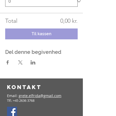
Total
0,00 kr.
Til kassen
Del denne begivenhed
KONTAKT
Email:
grete.elfrida@gmail.com
Tlf.:
+45 2636 3768