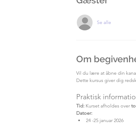
Gæster
Se alle
Om begivenh
Vil du lære at åbne din kan
Dette kursus giver dig redska
Praktisk informati
Tid:
 Kurset afholdes over 
to
Datoer:
24 -25 januar 2026