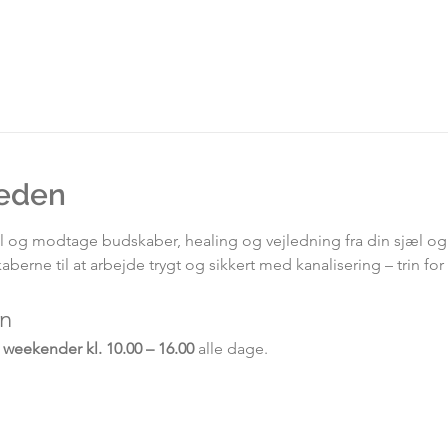
eden
al og modtage budskaber, healing og vejledning fra din sjæl o
berne til at arbejde trygt og sikkert med kanalisering – trin for t
on
 weekender kl. 10.00 – 16.00
 alle dage.