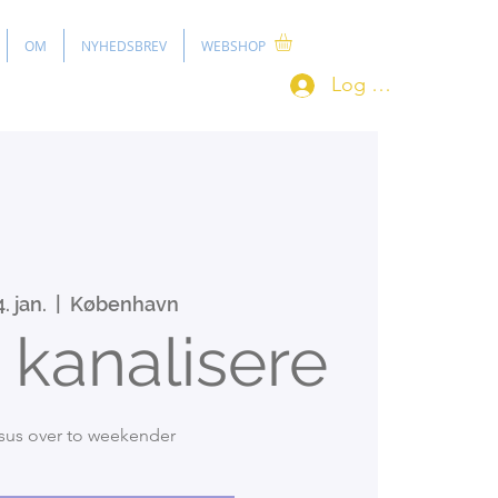
OM
NYHEDSBREV
WEBSHOP
Log ind
4. jan.
  |  
København
 kanalisere
rsus over to weekender