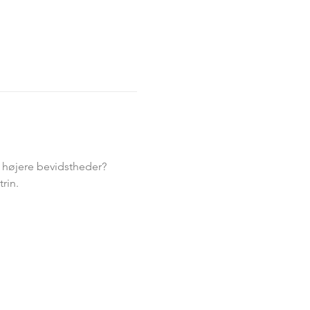
g højere bevidstheder?
rin.