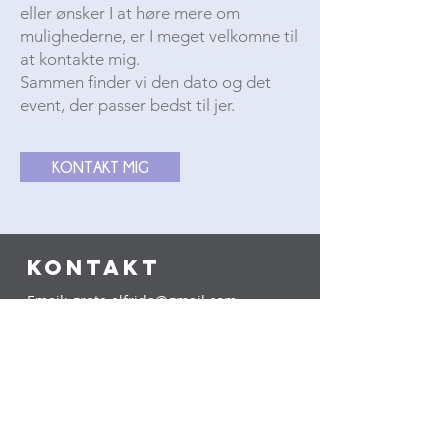
eller ønsker I at høre mere om
mulighederne, er I meget velkomne til
at kontakte mig.
Sammen finder vi den dato og det
event, der passer bedst til jer.
KONTAKT MIG
KONTAKT
Email:
grete.elfrida@gmail.com
Tlf.:
+45 2636 3768