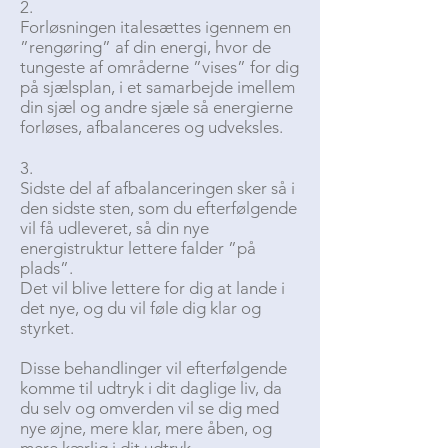
2.
Forløsningen italesættes igennem en
”rengøring” af din energi, hvor de
tungeste af områderne ”vises” for dig
på sjælsplan, i et samarbejde imellem
din sjæl og andre sjæle så energierne
forløses, afbalanceres og udveksles.
3.
Sidste del af afbalanceringen sker så i
den sidste sten, som du efterfølgende
vil få udleveret, så din nye
energistruktur lettere falder ”på
plads”.
Det vil blive lettere for dig at lande i
det nye, og du vil føle dig klar og
styrket.
Disse behandlinger vil efterfølgende
komme til udtryk i dit daglige liv, da
du selv og omverden vil se dig med
nye øjne, mere klar, mere åben, og
mere kærlig i dit udtryk.