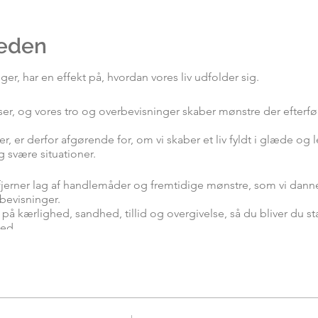
eden
ger, har en effekt på, hvordan vores liv udfolder sig.
ser, og vores tro og overbevisninger skaber mønstre der efterfø
r, er derfor afgørende for, om vi skaber et liv fyldt i glæde og
 svære situationer.
erner lag af handlemåder og fremtidige mønstre, som vi danne
bevisninger.
på kærlighed, sandhed, tillid og overgivelse, så du bliver du stan
ed.
l at "gå igennem” de fire områder, hvilket giver dig mulighed f
 nyt lag af dit bevidsthedsfelt.
r en bevisthedenscirkel, kommer du dybere og dybere i konta
du begynder at ændre dig, så du både indvendigt- og i handling