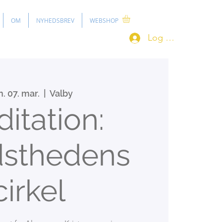
OM
NYHEDSBREV
WEBSHOP
Log ind
. 07. mar.
  |  
Valby
itation:
dsthedens
cirkel