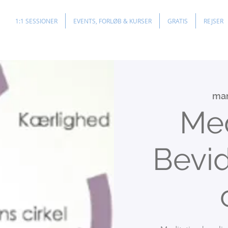
1:1 SESSIONER
EVENTS, FORLØB & KURSER
GRATIS
REJSER
man
Med
Bevi