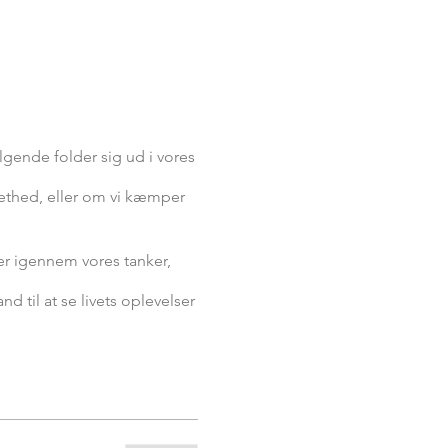
lgende folder sig ud i vores
 lethed, eller om vi kæmper
r igennem vores tanker,
d til at se livets oplevelser
or sidst i meditationen at
kt med den del af dig, som
 kommer fra et nyt og mere