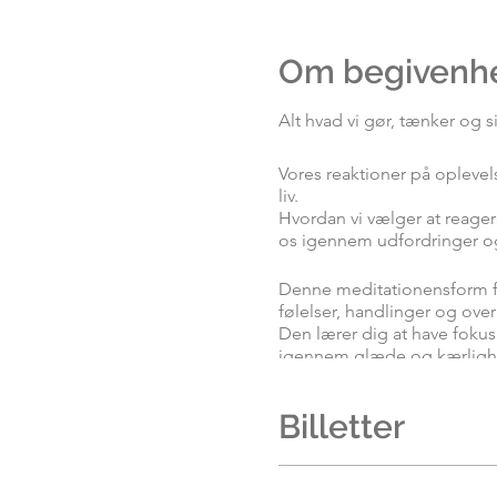
Om begivenh
Alt hvad vi gør, tænker og si
Vores reaktioner på oplevel
liv.
Hvordan vi vælger at reagere
os igennem udfordringer og
Denne meditationensform fj
følelser, handlinger og over
Den lærer dig at have fokus 
igennem glæde og kærligh
Du kommer i meditationen ti
Billetter
”træde ind” i åbningen af et
For hver gang du gennemgå
du i virkeligheden er. Og 
kærligt sted.