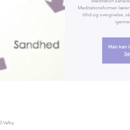
Meditation kanalise
Meditationsformen lærer 
tillid og overgivelse, så 
Man kan i
Se
0 Valby